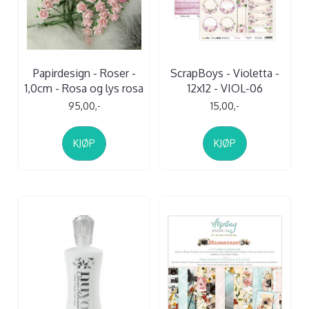
Papirdesign - Roser -
ScrapBoys - Violetta -
1,0cm - Rosa og lys rosa
12x12 - VIOL-06
95,00,-
15,00,-
KJØP
KJØP