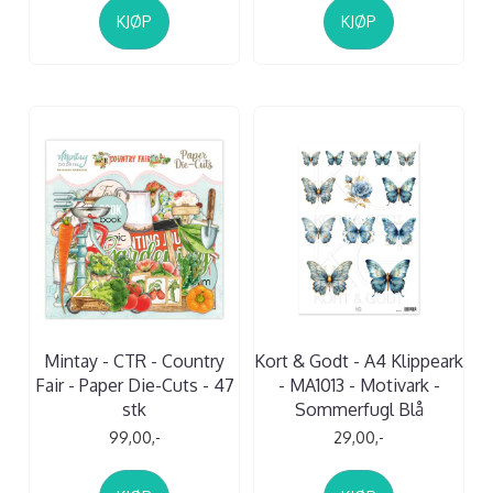
KJØP
KJØP
Mintay - CTR - Country
Kort & Godt - A4 Klippeark
Fair - Paper Die-Cuts - 47
- MA1013 - Motivark -
stk
Sommerfugl Blå
99,00,-
29,00,-