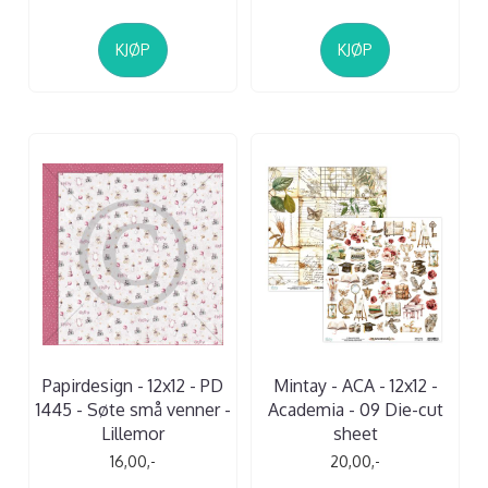
KJØP
KJØP
Papirdesign - 12x12 - PD
Mintay - ACA - 12x12 -
1445 - Søte små venner -
Academia - 09 Die-cut
Lillemor
sheet
16,00,-
20,00,-