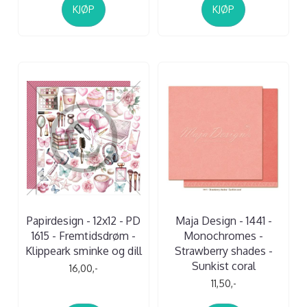
KJØP
KJØP
Papirdesign - 12x12 - PD
Maja Design - 1441 -
1615 - Fremtidsdrøm -
Monochromes -
Klippeark sminke og dill
Strawberry shades -
Sunkist coral
16,00,-
11,50,-