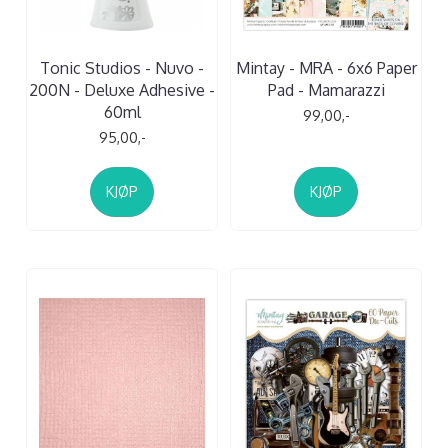
Tonic Studios - Nuvo -
Mintay - MRA - 6x6 Paper
200N - Deluxe Adhesive -
Pad - Mamarazzi
60ml
99,00,-
95,00,-
KJØP
KJØP