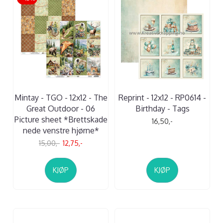
Mintay - TGO - 12x12 - The
Reprint - 12x12 - RP0614 -
Great Outdoor - 06
Birthday - Tags
Picture sheet *Brettskade
16,50,-
nede venstre hjørne*
15,00,-
12,75,-
KJØP
KJØP