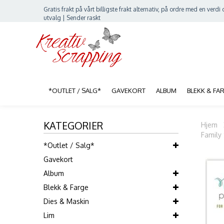
Gratis frakt på vårt billigste frakt alternativ, på ordre med en verdi o
utvalg | Sender raskt
*OUTLET / SALG*
GAVEKORT
ALBUM
BLEKK & FA
KATEGORIER
Hjem
Family 
*Outlet / Salg*
Gavekort
Album
Blekk & Farge
Dies & Maskin
Lim