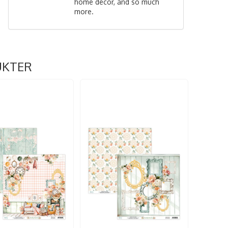
home decor, and so much
more.
UKTER