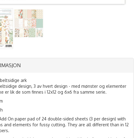
RMASJON
beltsidige ark
eltsidige design, 3 av hvert design - med mønster og elementer
e er lik de som finnes i 12x12 og 6x6 fra samme serie.
m
ch
 Add On paper pad of 24 double-sided sheets (3 per design) with
s and elements for fussy cutting. They are all different than in 12
pers.