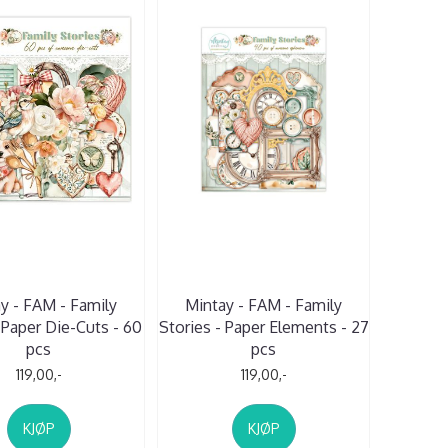
y - FAM - Family
Mintay - FAM - Family
 Paper Die-Cuts - 60
Stories - Paper Elements - 27
pcs
pcs
119,00,-
119,00,-
KJØP
KJØP