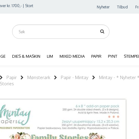
ver kr. 1700,- | Stort
Nyheter
Tilbud
Fr
RGE
DIES & MASKIN
LIM
MIXED MEDIA
PAPIR
PYNT
STEMPE
Papir
Mønsterark
Papir - Mintay
Mintay - * Nyheter 
Stories