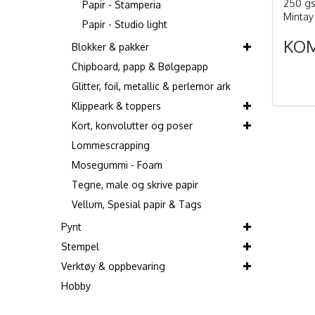
250 gsm
Papir - Stamperia
Mintay
Papir - Studio light
KO
Blokker & pakker
Chipboard, papp & Bølgepapp
Glitter, foil, metallic & perlemor ark
Klippeark & toppers
Kort, konvolutter og poser
Lommescrapping
Mosegummi - Foam
Tegne, male og skrive papir
Vellum, Spesial papir & Tags
Pynt
Stempel
Verktøy & oppbevaring
Hobby