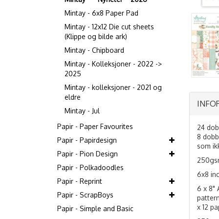
Mintay - 6x8 Paper Pad
Mintay - 12x12 Die cut sheets
(Klippe og bilde ark)
Mintay - Chipboard
Mintay - Kolleksjoner - 2022 ->
2025
Mintay - kolleksjoner - 2021 og
eldre
INFO
Mintay - Jul
Papir - Paper Favourites
24 dob
8 dobb
Papir - Papirdesign
som ikk
Papir - Pion Design
250gs
Papir - Polkadoodles
6x8 in
Papir - Reprint
6 x 8"
Papir - ScrapBoys
pattern
x 12 pa
Papir - Simple and Basic