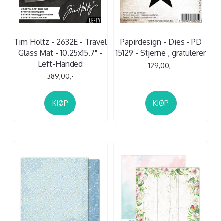
Tim Holtz - 2632E - Travel
Papirdesign - Dies - PD
Glass Mat - 10.25x15.7" -
15129 - Stjerne , gratulerer
Left-Handed
129,00,-
389,00,-
KJØP
KJØP