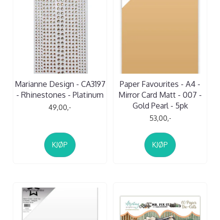
Marianne Design - CA3197
Paper Favourites - A4 -
- Rhinestones - Platinum
Mirror Card Matt - 007 -
Gold Pearl - 5pk
49,00,-
53,00,-
KJØP
KJØP