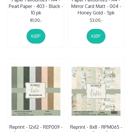
Pearl Paper - 403 - Black -
Mirror Card Matt - 004 -
10 pk
Honey Gold - 5pk
81,00,-
53,00,-
KJØP
KJØP
Reprint - 12x12 - REP009 -
Reprint - 8x8 - RPM065 -