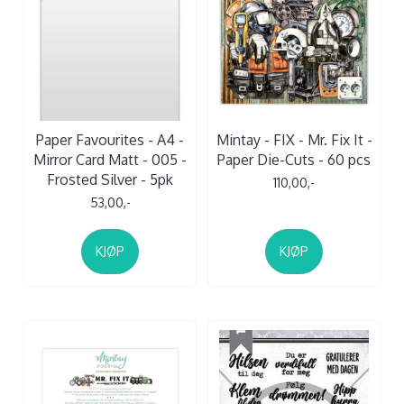
Paper Favourites - A4 -
Mintay - FIX - Mr. Fix It -
Mirror Card Matt - 005 -
Paper Die-Cuts - 60 pcs
Frosted Silver - 5pk
110,00,-
53,00,-
KJØP
KJØP