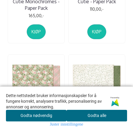
Cutie Monochromes -
Cutie - Paper Pack
Paper Pack
110,00,-
165,00,-
KJØP
KJØP
Dette nettstedet bruker informasjonskapsler for å
Dette nettstedet bruker informasjonskapsler for å
Powered by
Powered by
fungere korrekt, analysere trafikk, personalisering av
fungere korrekt, analysere trafikk, personalisering av
annonser og annonsering.
annonser og annonsering.
Godta nødvendig
Godta nødvendig
Godta alle
Godta alle
Maja Design - 1430 -
Maja Design - 1434 -
Juster innstillingene
Juster innstillingene
Strawberry thief - The
Strawberry thief - Growth