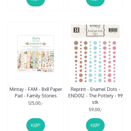
Mintay - FAM - 8x8 Paper
Reprint - Enamel Dots -
Pad - Family Stories
END012 - The Pottery - 99
stk
125,00,-
59,00,-
KJØP
KJØP