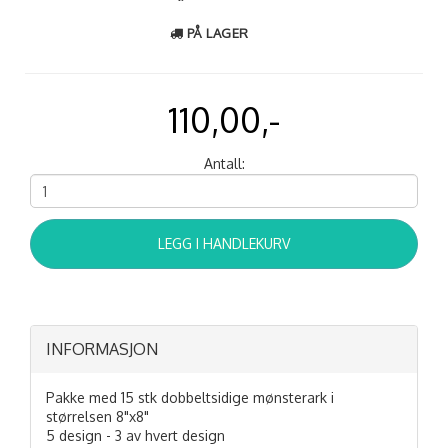
PÅ LAGER
110,00,-
Antall:
LEGG I HANDLEKURV
INFORMASJON
Pakke med 15 stk dobbeltsidige mønsterark i
størrelsen 8"x8"
5 design - 3 av hvert design