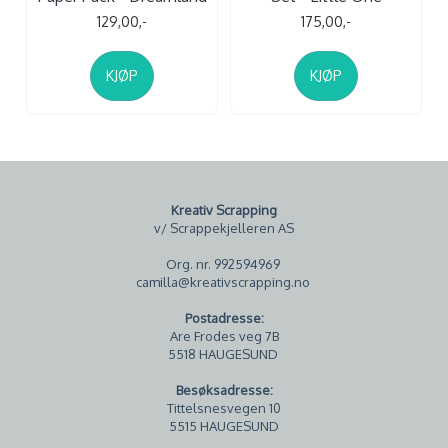
129,00,-
175,00,-
KJØP
KJØP
Kreativ Scrapping
v/ Scrappekjelleren AS
Org. nr. 992594969
camilla@kreativscrapping.no
Postadresse:
Are Frodes veg 7B
5518 HAUGESUND
Besøksadresse:
Tittelsnesvegen 10
5515 HAUGESUND