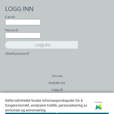
LOGG INN
E-post:
Passord:
Glemt passord?
Om oss
Kontakt oss
Logg på
Frakt
Dette nettstedet bruker informasjonskapsler for å
Dette nettstedet bruker informasjonskapsler for å
Powered by
Powered by
Retur
fungere korrekt, analysere trafikk, personalisering av
fungere korrekt, analysere trafikk, personalisering av
annonser og annonsering.
annonser og annonsering.
Salgsbetingelser