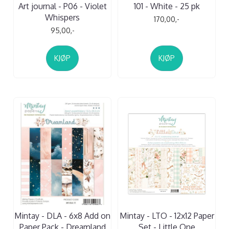
Art journal - P06 - Violet
101 - White - 25 pk
Whispers
170,00,-
95,00,-
KJØP
KJØP
Mintay - DLA - 6x8 Add on
Mintay - LTO - 12x12 Paper
Paper Pack - Dreamland
Set - Little One