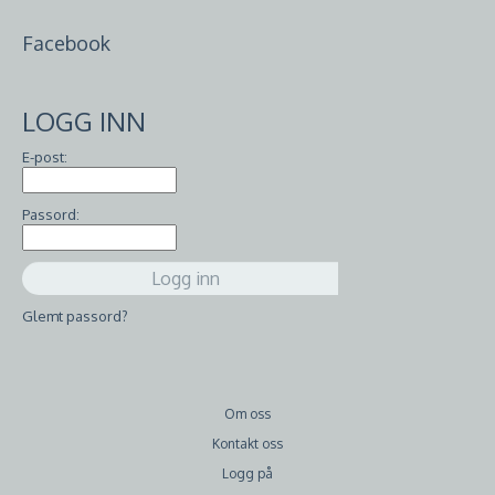
Facebook
LOGG INN
E-post:
Passord:
Glemt passord?
Om oss
Kontakt oss
Logg på