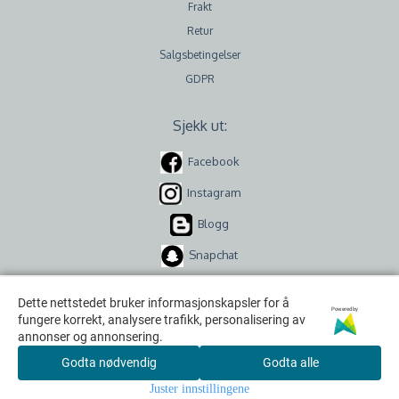
Frakt
Retur
Salgsbetingelser
GDPR
Sjekk ut:
Facebook
Instagram
Blogg
Snapchat
Dette nettstedet bruker informasjonskapsler for å
Dette nettstedet bruker informasjonskapsler for å
Powered by
Powered by
fungere korrekt, analysere trafikk, personalisering av
fungere korrekt, analysere trafikk, personalisering av
annonser og annonsering.
annonser og annonsering.
Godta nødvendig
Godta nødvendig
Godta alle
Godta alle
Copyright © 2026 Kreativ Scrapping v/ Scrappekjelleren AS
Juster innstillingene
Juster innstillingene