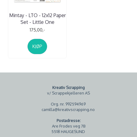
Mintay - LTO - 12x12 Paper
Set - Little One
175,00,-
KJØP
Kreativ Scrapping
v/ Scrappekjelleren AS
Org. nr. 992594969
camilla@kreativscrapping.no
Postadresse:
Are Frodes veg 7B
5518 HAUGESUND