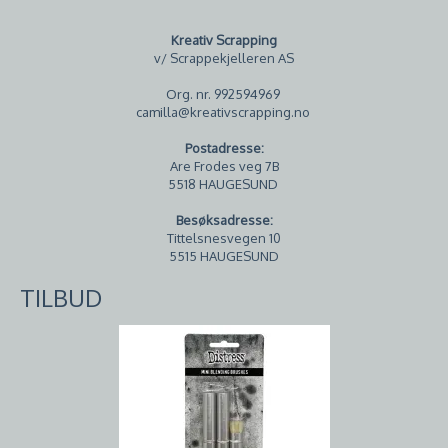
Kreativ Scrapping
v/ Scrappekjelleren AS
Org. nr. 992594969
camilla@kreativscrapping.no
Postadresse:
Are Frodes veg 7B
5518 HAUGESUND
Besøksadresse:
Tittelsnesvegen 10
5515 HAUGESUND
TILBUD