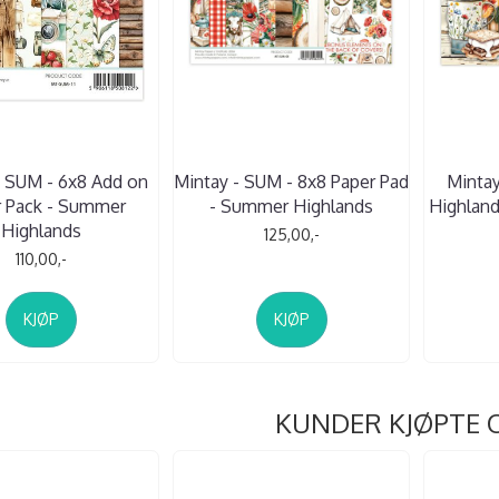
- SUM - 6x8 Add on
Mintay - SUM - 8x8 Paper Pad
Minta
r Pack - Summer
- Summer Highlands
Highland
Highlands
125,00,-
110,00,-
KJØP
KJØP
KUNDER KJØPTE 