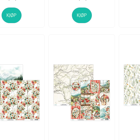
KJØP
KJØP