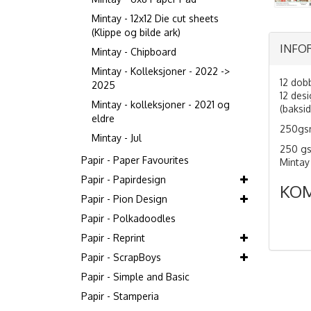
Mintay - 12x12 Die cut sheets
(Klippe og bilde ark)
INFO
Mintay - Chipboard
Mintay - Kolleksjoner - 2022 ->
12 dobb
2025
12 des
Mintay - kolleksjoner - 2021 og
(baksi
eldre
250gs
Mintay - Jul
250 gsm
Papir - Paper Favourites
Mintay
Papir - Papirdesign
KO
Papir - Pion Design
Papir - Polkadoodles
Papir - Reprint
Papir - ScrapBoys
Papir - Simple and Basic
Papir - Stamperia