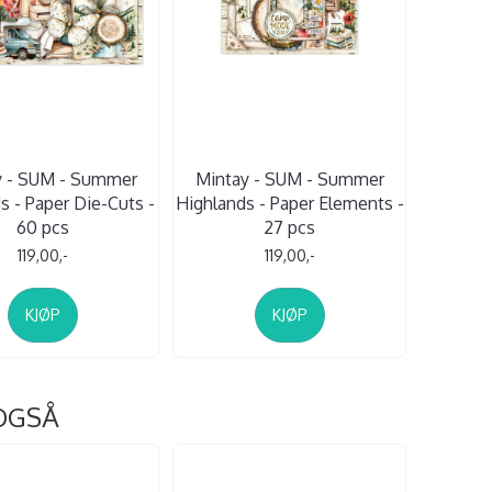
y - SUM - Summer
Mintay - SUM - Summer
s - Paper Die-Cuts -
Highlands - Paper Elements -
60 pcs
27 pcs
119,00,-
119,00,-
KJØP
KJØP
OGSÅ