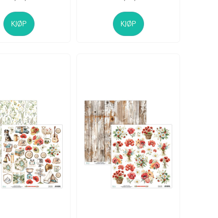
KJØP
KJØP