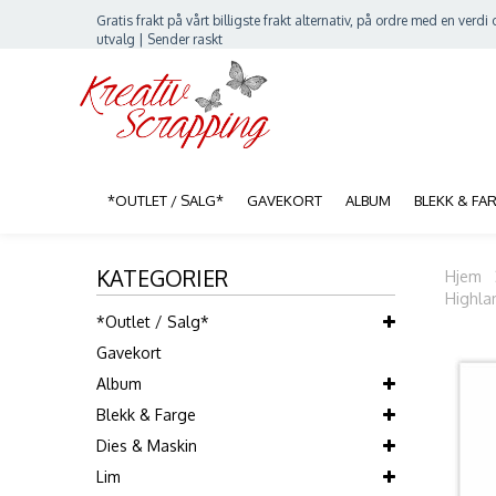
Gratis frakt på vårt billigste frakt alternativ, på ordre med en verdi o
utvalg | Sender raskt
*OUTLET / SALG*
GAVEKORT
ALBUM
BLEKK & FA
KATEGORIER
Hjem
Highla
*Outlet / Salg*
Gavekort
Album
Blekk & Farge
Dies & Maskin
Lim