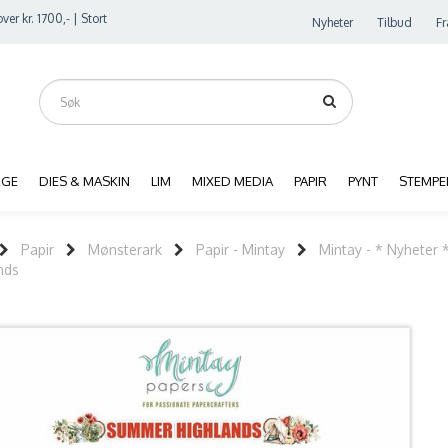
ver kr. 1700,- | Stort
Nyheter
Tilbud
Fr
RGE
DIES & MASKIN
LIM
MIXED MEDIA
PAPIR
PYNT
STEMPE
Papir
Mønsterark
Papir - Mintay
Mintay - * Nyheter 
nds