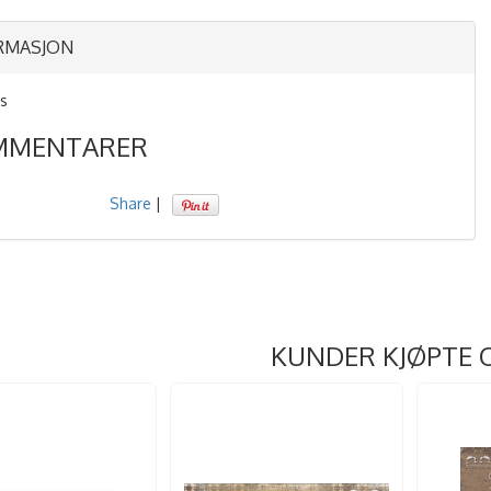
RMASJON
s
MMENTARER
Share
|
KUNDER KJØPTE 