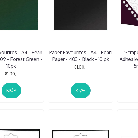
ourites - A4 - Pearl
Paper Favourites - A4 - Pearl
Scrap
409 - Forest Green -
Paper - 403 - Black - 10 pk
Adhesive
10pk
5
81,00,-
81,00,-
KJØP
KJØP