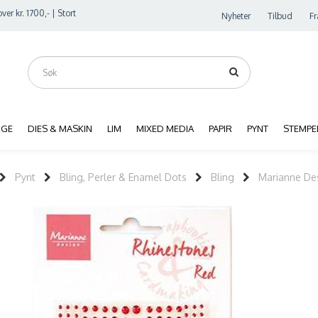
ver kr. 1700,- | Stort
Nyheter
Tilbud
Fr
RGE
DIES & MASKIN
LIM
MIXED MEDIA
PAPIR
PYNT
STEMPE
Pynt
Bling, Perler & Enamel Dots
Bling
Marianne Des