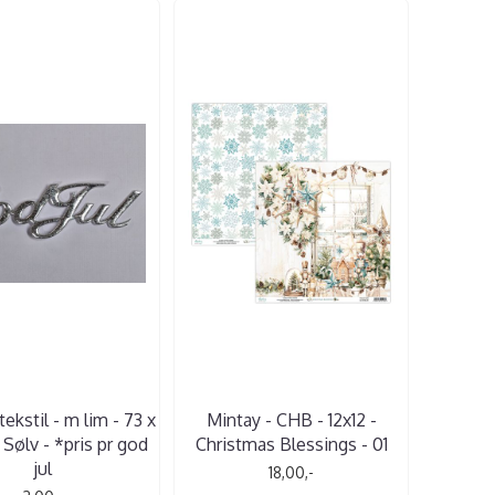
 tekstil - m lim - 73 x
Mintay - CHB - 12x12 -
Sølv - *pris pr god
Christmas Blessings - 01
jul
18,00,-