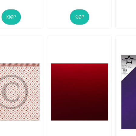
KJØP
KJØP