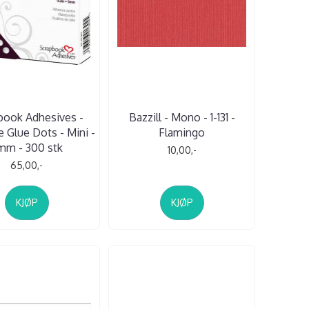
book Adhesives -
Bazzill - Mono - 1-131 -
 Glue Dots - Mini -
Flamingo
mm - 300 stk
10,00,-
65,00,-
KJØP
KJØP