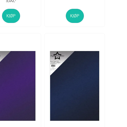
3,00,-
KJØP
KJØP