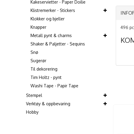
Kakeservietter - Paper Doilie
Klistremerker - Stickers
INFO
Klokker og bjeller
Knapper
496 pc
Metall pynt & charms
KO
Shaker & Paljetter - Sequins
Snø
Sugerør
Til dekorering
Tim Holtz - pynt
Washi Tape - Papir Tape
Stempel
Verktøy & oppbevaring
Hobby