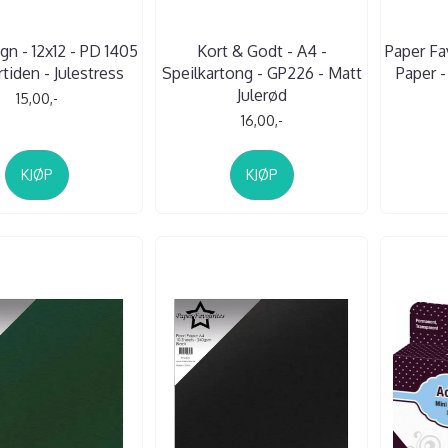
gn - 12x12 - PD 1405
Kort & Godt - A4 -
Paper Fav
rtiden - Julestress
Speilkartong - GP226 - Matt
Paper -
Julerød
15,00,-
16,00,-
KJØP
KJØP