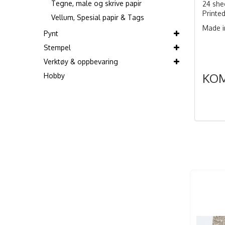
Tegne, male og skrive papir
24 shee
Printe
Vellum, Spesial papir & Tags
Made i
Pynt
Stempel
Verktøy & oppbevaring
KO
Hobby