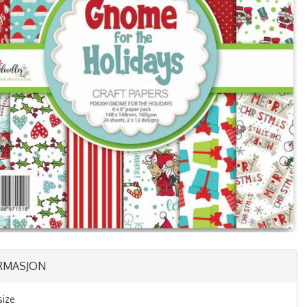
RMASJON
size