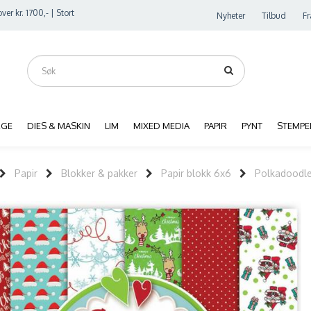
ver kr. 1700,- | Stort
Nyheter
Tilbud
Fr
RGE
DIES & MASKIN
LIM
MIXED MEDIA
PAPIR
PYNT
STEMPE
Papir
Blokker & pakker
Papir blokk 6x6
Polkadoodle