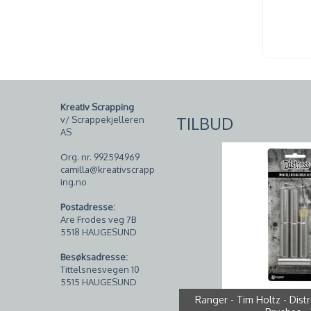
Kreativ Scrapping
TILBUD
v/ Scrappekjelleren
AS
Org. nr. 992594969
camilla@kreativscrapp
ing.no
Postadresse:
Are Frodes veg 7B
5518 HAUGESUND
Besøksadresse:
Tittelsnesvegen 10
5515 HAUGESUND
Tim Holtz - Mini Distress Oxi
Bazzill - Smoothies - T001
Papirdesign Dies PD 01007
Studio Light - PS46 - White
Ranger - Tim Holtz - Distr