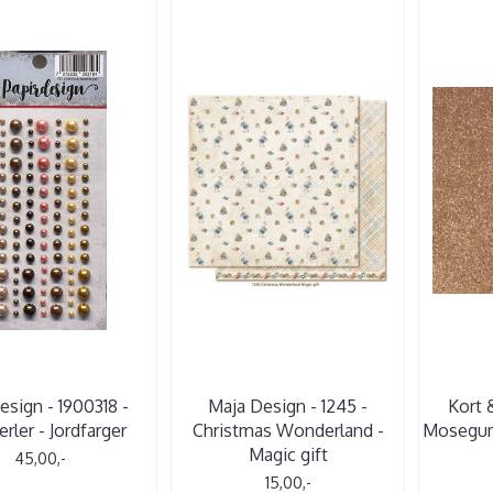
esign - 1900318 -
Maja Design - 1245 -
Kort 
rler - Jordfarger
Christmas Wonderland -
Mosegumm
Magic gift
45,00,-
15,00,-