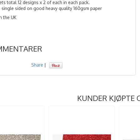
ts total 12 designs x 2 of each in each pack.
d single sided on good heavy quality 160gsm paper
n the UK
MMENTARER
Share
|
KUNDER KJØPTE 