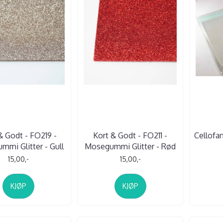
& Godt - FO219 -
Kort & Godt - FO211 -
Cellofan
mi Glitter - Gull
Mosegummi Glitter - Rød
15,00,-
15,00,-
KJØP
KJØP