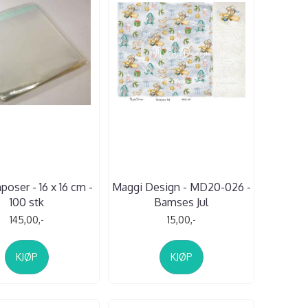
poser - 16 x 16 cm -
Maggi Design - MD20-026 -
100 stk
Bamses Jul
145,00,-
15,00,-
KJØP
KJØP