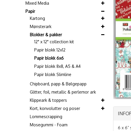
Mixed Media
Papir
Kartong
Mønsterark
Blokker & pakker
12" x 12" collection kit
Papir blokk 12x12
Papir blokk 6x6
Papir blokk 8x8, A5 & A4
Papir blokk Slimline
Chipboard, papp & Bølgepapp
Glitter, foil, metallic & perlemor ark
Klippeark & toppers
Kort, konvolutter og poser
INFO
Lommescrapping
Mosegummi - Foam
6 x 6” 