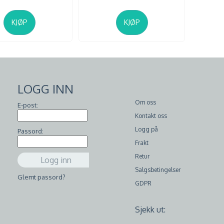
KJØP
KJØP
LOGG INN
Om oss
E-post:
Kontakt oss
Logg på
Passord:
Frakt
Retur
Salgsbetingelser
Glemt passord?
GDPR
Sjekk ut: