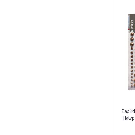
Papird
Halvpe