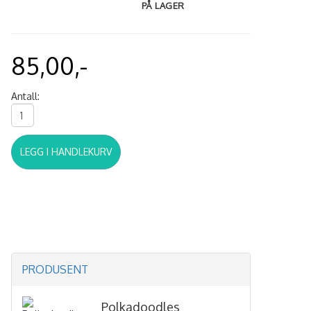
PÅ LAGER
85,00,-
Antall:
LEGG I HANDLEKURV
PRODUSENT
Polkadoodles