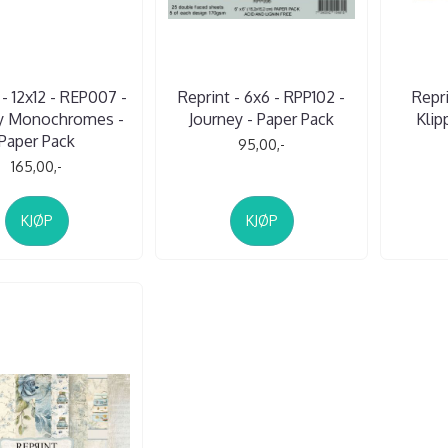
 - 12x12 - REP007 -
Reprint - 6x6 - RPP102 -
Repri
y Monochromes -
Journey - Paper Pack
Klip
Paper Pack
95,00,-
165,00,-
KJØP
KJØP