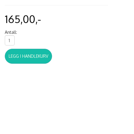
165,00,-
Antall:
LEGG I HANDLEKURV