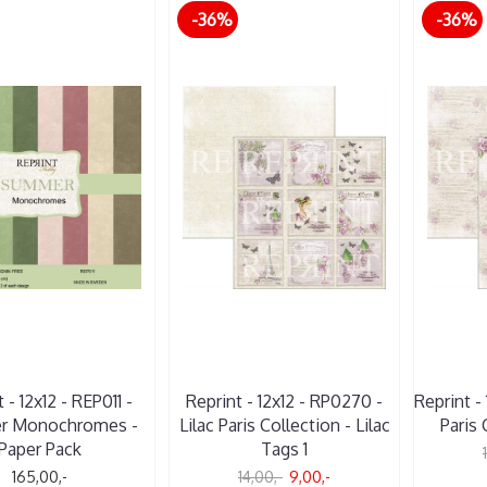
-36%
-36%
 - 12x12 - REP011 -
Reprint - 12x12 - RP0270 -
Reprint - 
r Monochromes -
Lilac Paris Collection - Lilac
Paris 
Paper Pack
Tags 1
165,00,-
14,00,-
9,00,-