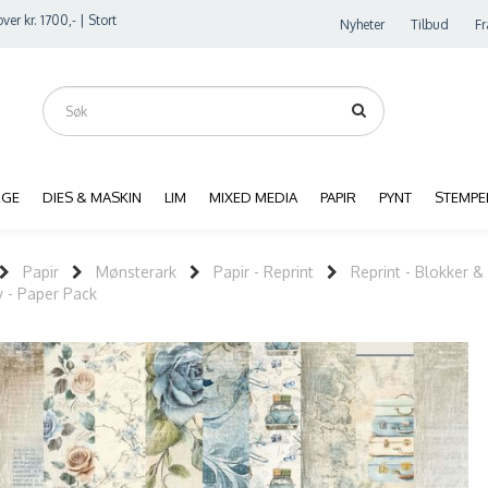
ver kr. 1700,- | Stort
Nyheter
Tilbud
Fr
RGE
DIES & MASKIN
LIM
MIXED MEDIA
PAPIR
PYNT
STEMPE
Papir
Mønsterark
Papir - Reprint
Reprint - Blokker & 
y - Paper Pack