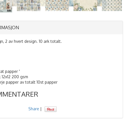
RMASJON
n, 2 av hvert design. 10 ark totalt.
at papper '
k 12x12 200 gsm
arje papper av totalt 10st papper
MMENTARER
Share
|