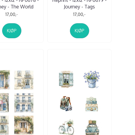
ney - The World
Journey - Tags
17,00,-
17,00,-
KJØP
KJØP