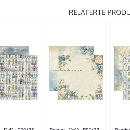
RELATERTE PROD
 - 12x12 - RP0675 -
Reprint - 12x12 - RP0677 -
Reprint