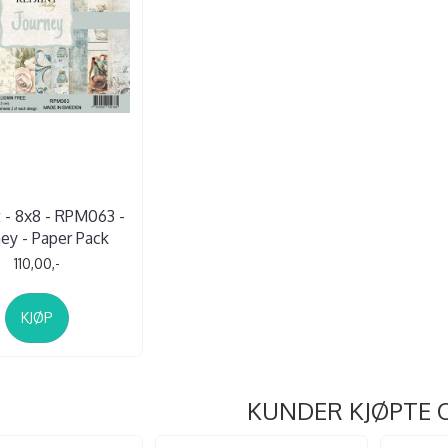
 - 8x8 - RPM063 -
ney - Paper Pack
110,00,-
KJØP
KUNDER KJØPTE 