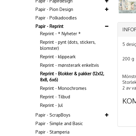
Papir - Papirdesign
Papir - Pion Design
Papir - Polkadoodles
Papir - Reprint
INFO
Reprint - * Nyheter *
Reprint - pynt (dots, stickers,
5 desig
blomster)
Reprint - klippeark
200 g
Reprint - mønsterark enkeltvis
Reprint - Blokker & pakker (12x12,
Mönstr
8x8, 6x6)
Storle
2 av v
Reprint - Monochromes
Reprint - Tilbud
KO
Reprint - Jul
Papir - ScrapBoys
Papir - Simple and Basic
Papir - Stamperia