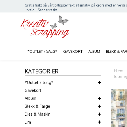
Gratis frakt på vårt billigste frakt alternativ, på ordre med en verdi o
utvalg | Sender raskt
*OUTLET / SALG*
GAVEKORT
ALBUM
BLEKK & FA
KATEGORIER
Hjem
Journe
*Outlet / Salg*
Gavekort
Album
Blekk & Farge
Dies & Maskin
Lim