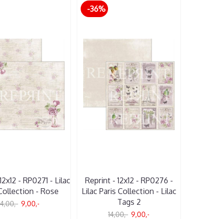
-36%
12x12 - RP0271 - Lilac
Reprint - 12x12 - RP0276 -
Collection - Rose
Lilac Paris Collection - Lilac
Tags 2
14,00,-
9,00,-
14,00,-
9,00,-