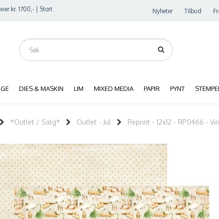
ver kr. 1700,- | Stort
Nyheter
Tilbud
Fr
RGE
DIES & MASKIN
LIM
MIXED MEDIA
PAPIR
PYNT
STEMPE
*Outlet / Salg*
Outlet - Jul
Reprint - 12x12 - RP0466 - V