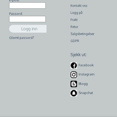
E-post:
Kontakt oss
Logg på
Passord:
Frakt
Retur
Salgsbetingelser
Glemt passord?
GDPR
Sjekk ut:
Facebook
Instagram
Blogg
Snapchat