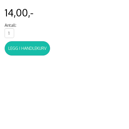
14,00,-
Antall:
LEGG I HANDLEKURV