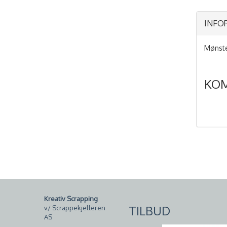
INFO
Mønste
KO
Kreativ Scrapping
TILBUD
v/ Scrappekjelleren
AS