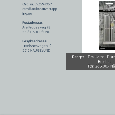
Org. nr. 992594969
camilla@kreativscrapp
ing.no
Postadresse:
Are Frodes veg 7B
5518 HAUGESUND
Besøksadresse:
Tittelsnesvegen 10
5515 HAUGESUND
Tim Holtz - Mini Distress Oxi
Bazzill - Smoothies - T001
Papirdesign Dies PD 01007
Studio Light - PS46 - White
Ranger - Tim Holtz - Distr
250g - 10pk *NB - bretts
*Brettskade midt på ar
Før:
Før:
260,00,-
259,00,-
Brushes -
Nå
N
Før:
Før:
Før:
265,00,-
99,00,-
10,00,-
Nå
Nå
Nå