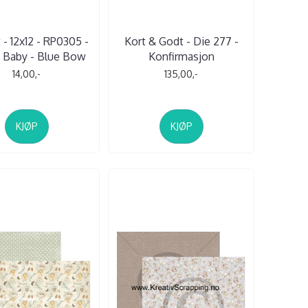
 - 12x12 - RP0305 -
Kort & Godt - Die 277 -
 Baby - Blue Bow
Konfirmasjon
14,00,-
135,00,-
KJØP
KJØP