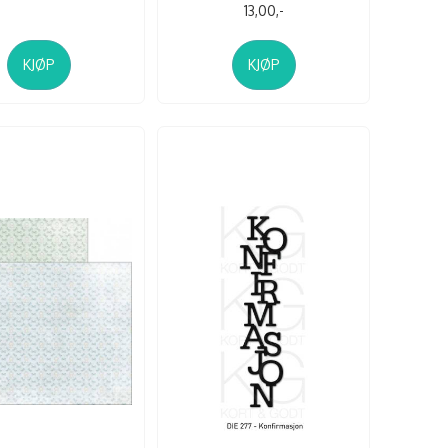
13,00,-
KJØP
KJØP