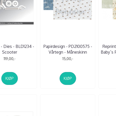
- Dies - BLD1234 -
Papirdesign - PD2100575 -
Reprint
Scooter
Vårtegn - Måneskinn
Baby´s F
119,00,-
15,00,-
KJØP
KJØP