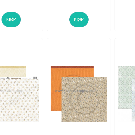
KJØP
KJØP