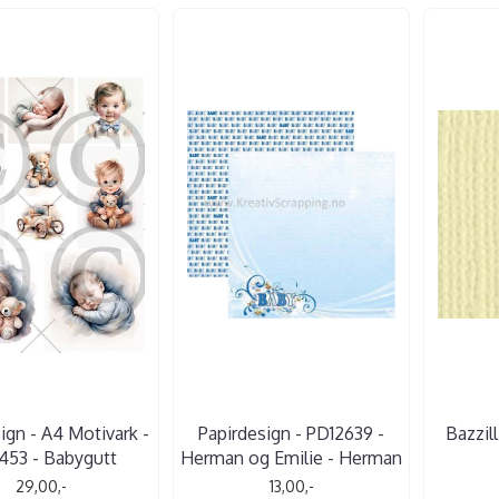
ign - A4 Motivark -
Papirdesign - PD12639 -
Bazzil
453 - Babygutt
Herman og Emilie - Herman
29,00,-
13,00,-