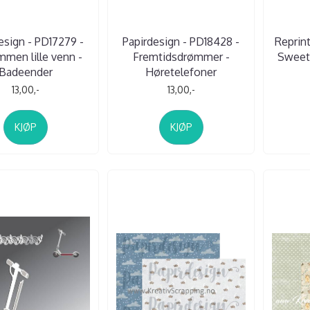
esign - PD17279 -
Papirdesign - PD18428 -
Reprint
men lille venn -
Fremtidsdrømmer -
Sweet
Badeender
Høretelefoner
13,00,-
13,00,-
KJØP
KJØP