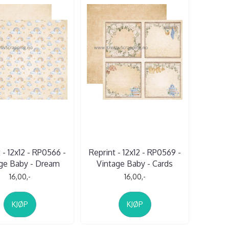
 - 12x12 - RP0566 -
Reprint - 12x12 - RP0569 -
ge Baby - Dream
Vintage Baby - Cards
16,00,-
16,00,-
KJØP
KJØP