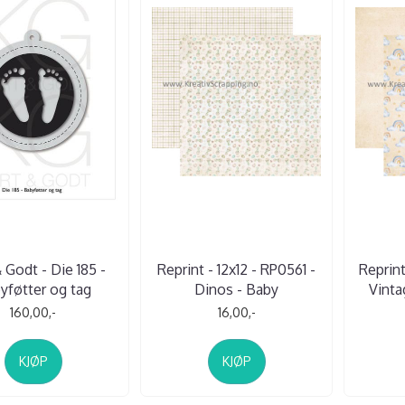
 Godt - Die 185 -
Reprint - 12x12 - RP0561 -
Reprint
yføtter og tag
Dinos - Baby
Vinta
160,00,-
16,00,-
KJØP
KJØP