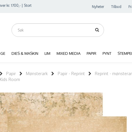
ver kr. 1700,- | Stort
Nyheter
Tilbud
Fr
RGE
DIES & MASKIN
LIM
MIXED MEDIA
PAPIR
PYNT
STEMPE
Papir
Mønsterark
Papir - Reprint
Reprint - mønsterar
 Kids Room