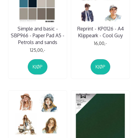
Simple and basic -
Reprint - KP0126 - A4
SBP966 - Paper Pad A5 -
Klippeark - Cool Guy
Petrols and sands
16,00,-
125,00,-
KJØP
KJØP