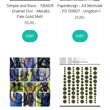
Simple and Basic - SBA031
Papirdesign - A4 Motivark
- Enamel Dot - Metallic
- PD 00807 - Ungdom 1
Pale Gold Matt
25,00,-
55,00,-
KJØP
KJØP