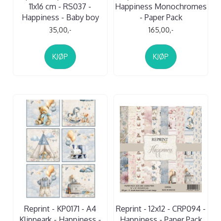
11x16 cm - RS037 -
Happiness Monochromes
Happiness - Baby boy
- Paper Pack
35,00,-
165,00,-
KJØP
KJØP
Reprint - KP0171 - A4
Reprint - 12x12 - CRP094 -
Klippeark - Happiness -
Happiness - Paper Pack