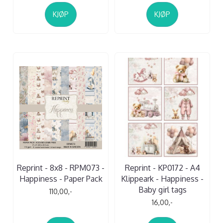
KJØP
KJØP
Reprint - 8x8 - RPM073 -
Reprint - KP0172 - A4
Happiness - Paper Pack
Klippeark - Happiness -
Baby girl tags
110,00,-
16,00,-