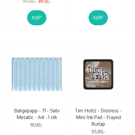
99,00,-
89,10,-
KJØP
KJØP
Bølgepapp - 71 - Sølv
Tim Holtz - Distress -
Metallic - A4 - 1 stk
Mini Ink Pad - Frayed
Burlap
19,00,-
55,00,-