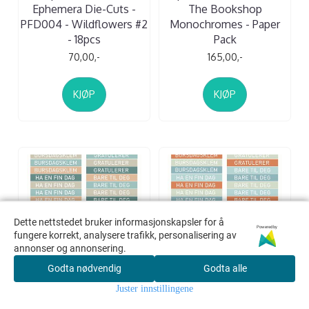
Ephemera Die-Cuts -
The Bookshop
PFD004 - Wildflowers #2
Monochromes - Paper
- 18pcs
Pack
70,00,-
165,00,-
KJØP
KJØP
Dette nettstedet bruker informasjonskapsler for å
Dette nettstedet bruker informasjonskapsler for å
Powered by
Powered by
fungere korrekt, analysere trafikk, personalisering av
fungere korrekt, analysere trafikk, personalisering av
annonser og annonsering.
annonser og annonsering.
Godta nødvendig
Godta nødvendig
Godta alle
Godta alle
Juster innstillingene
Juster innstillingene
Reprint - Paper Stickers -
Reprint - Paper Stickers -