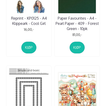
Reprint - KP0125 - A4
Paper Favourites - A4 -
Klippeark - Cool Girl
Pearl Paper - 409 - Forest
Green - 10pk
16,00,-
81,00,-
KJØP
KJØP