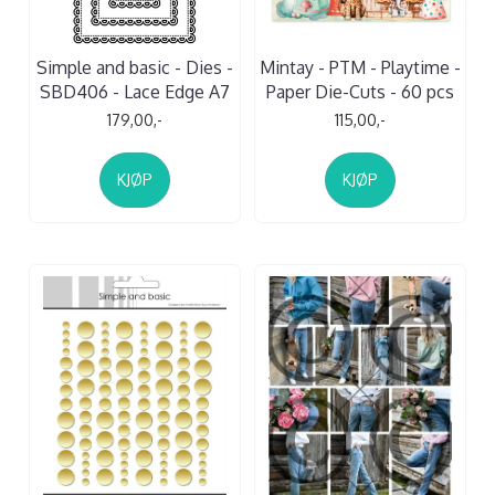
Simple and basic - Dies -
Mintay - PTM - Playtime -
SBD406 - Lace Edge A7
Paper Die-Cuts - 60 pcs
179,00,-
115,00,-
KJØP
KJØP