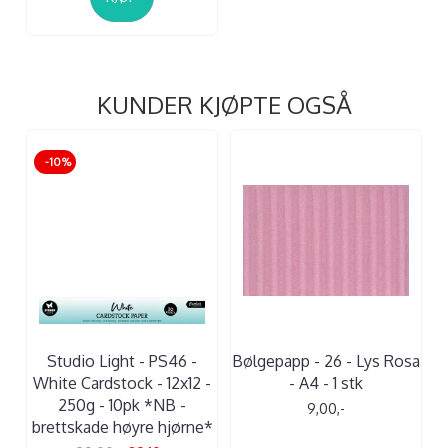
KUNDER KJØPTE OGSÅ
-10%
Studio Light - PS46 -
Bølgepapp - 26 - Lys Rosa
White Cardstock - 12x12 -
- A4 - 1 stk
250g - 10pk *NB -
9,00,-
brettskade høyre hjørne*