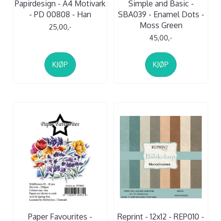
Papirdesign - A4 Motivark
Simple and Basic -
- PD 00808 - Han
SBA039 - Enamel Dots -
Moss Green
25,00,-
45,00,-
KJØP
KJØP
Paper Favourites -
Reprint - 12x12 - REP010 -