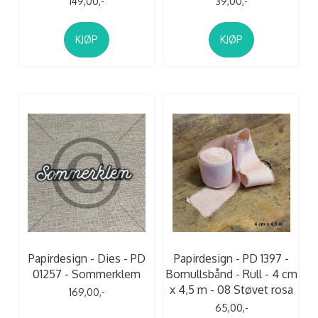
149,00,-
39,00,-
KJØP
KJØP
Papirdesign - Dies - PD
Papirdesign - PD 1397 -
01257 - Sommerklem
Bomullsbånd - Rull - 4 cm
x 4,5 m - 08 Støvet rosa
169,00,-
65,00,-