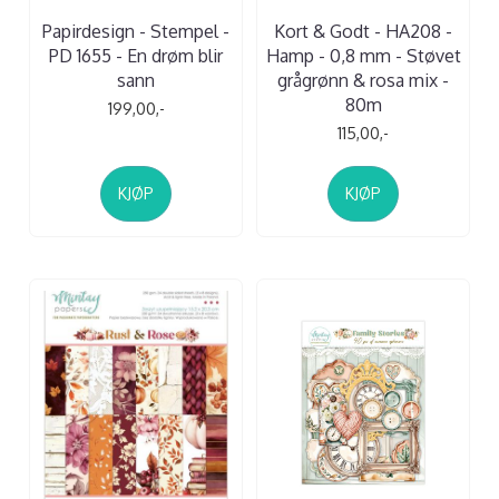
Papirdesign - Stempel -
Kort & Godt - HA208 -
PD 1655 - En drøm blir
Hamp - 0,8 mm - Støvet
sann
grågrønn & rosa mix -
80m
199,00,-
115,00,-
KJØP
KJØP