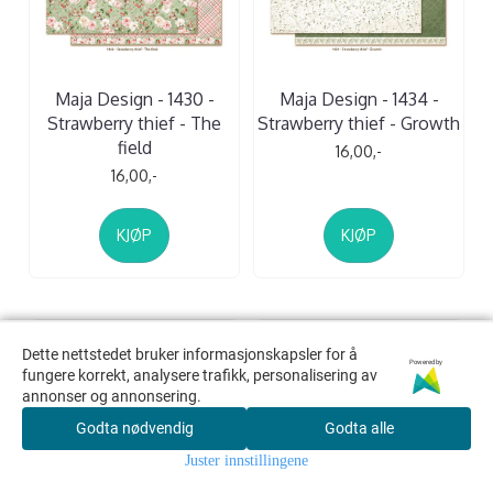
Maja Design - 1430 -
Maja Design - 1434 -
Strawberry thief - The
Strawberry thief - Growth
field
16,00,-
16,00,-
KJØP
KJØP
Dette nettstedet bruker informasjonskapsler for å
Dette nettstedet bruker informasjonskapsler for å
Powered by
Powered by
fungere korrekt, analysere trafikk, personalisering av
fungere korrekt, analysere trafikk, personalisering av
annonser og annonsering.
annonser og annonsering.
Godta nødvendig
Godta nødvendig
Godta alle
Godta alle
Juster innstillingene
Juster innstillingene