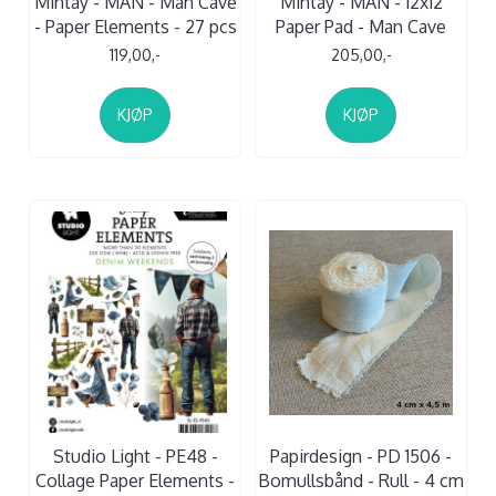
Mintay - MAN - Man Cave
Mintay - MAN - 12x12
- Paper Elements - 27 pcs
Paper Pad - Man Cave
119,00,-
205,00,-
KJØP
KJØP
Studio Light - PE48 -
Papirdesign - PD 1506 -
Collage Paper Elements -
Bomullsbånd - Rull - 4 cm