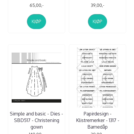
65,00,-
39,00,-
KJØP
KJØP
Simple and basic - Dies -
Papirdesign -
SBD517 - Christening
Klistremerker - 1317 -
gown
Barnedåp