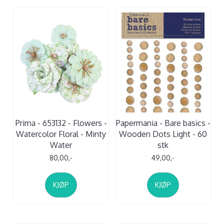
Prima - 653132 - Flowers -
Papermania - Bare basics -
Watercolor Floral - Minty
Wooden Dots Light - 60
Water
stk
80,00,-
49,00,-
KJØP
KJØP