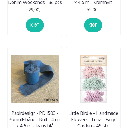
Denim Weekends - 36 pcs
x 4,5 m - Kremhvit
99,00,-
65,00,-
KJØP
KJØP
Papirdesign - PD 1503 -
Little Birdie - Handmade
Bomullsbånd - Rull - 4 cm
Flowers - Luna - Fairy
x 4,5 m - Jeans blå
Garden - 45 stk