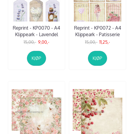
Reprint - KP0070 - A4
Reprint - KP0072 - A4
Klippeark - Lavendel
Klippeark - Patisserie
15,00,-
9,00,-
15,00,-
11,25,-
KJØP
KJØP