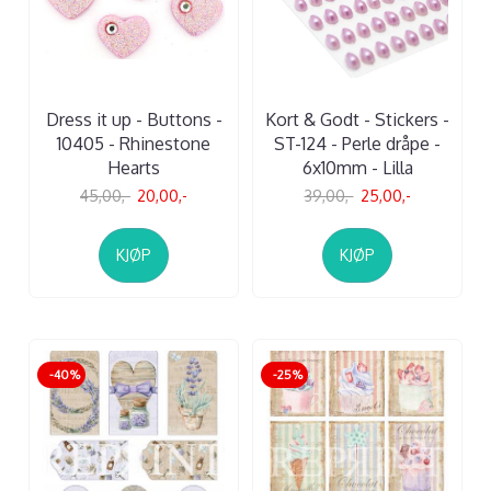
Dress it up - Buttons -
Kort & Godt - Stickers -
10405 - Rhinestone
ST-124 - Perle dråpe -
Hearts
6x10mm - Lilla
45,00,-
20,00,-
39,00,-
25,00,-
KJØP
KJØP
-40%
-25%