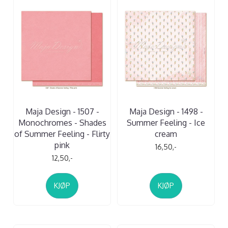
Maja Design - 1507 -
Maja Design - 1498 -
Monochromes - Shades
Summer Feeling - Ice
of Summer Feeling - Flirty
cream
pink
16,50,-
12,50,-
KJØP
KJØP