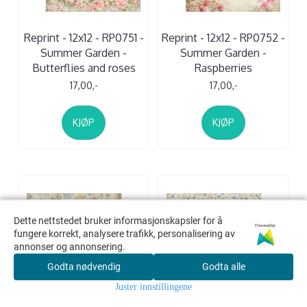
Reprint - 12x12 - RP0751 -
Reprint - 12x12 - RP0752 -
Summer Garden -
Summer Garden -
Butterflies and roses
Raspberries
17,00,-
17,00,-
KJØP
KJØP
Dette nettstedet bruker informasjonskapsler for å
Dette nettstedet bruker informasjonskapsler for å
Powered by
Powered by
fungere korrekt, analysere trafikk, personalisering av
fungere korrekt, analysere trafikk, personalisering av
annonser og annonsering.
annonser og annonsering.
Godta nødvendig
Godta nødvendig
Godta alle
Godta alle
Juster innstillingene
Juster innstillingene