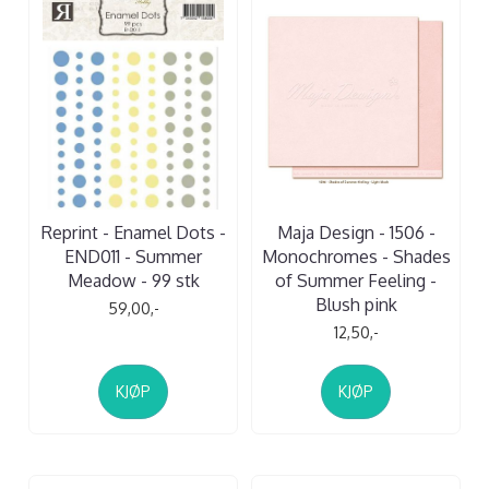
Reprint - Enamel Dots -
Maja Design - 1506 -
END011 - Summer
Monochromes - Shades
Meadow - 99 stk
of Summer Feeling -
Blush pink
59,00,-
12,50,-
KJØP
KJØP