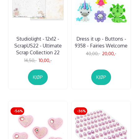
Studiolight - 12x12 -
Dress it up - Buttons -
ScrapUS22 - Ultimate
9358 - Fairies Welcome
Scrap Collection 22
40,00,-
20,00,-
14,50,-
10,00,-
KJØP
KJØP
-56%
-36%