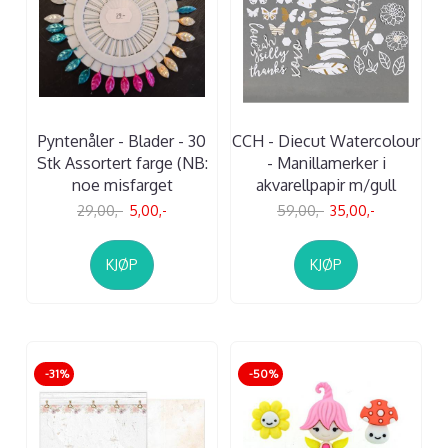
Pyntenåler - Blader - 30
CCH - Diecut Watercolour
Stk Assortert farge (NB:
- Manillamerker i
noe misfarget
akvarellpapir m/gull
29,00,-
5,00,-
59,00,-
35,00,-
KJØP
KJØP
-31%
-50%