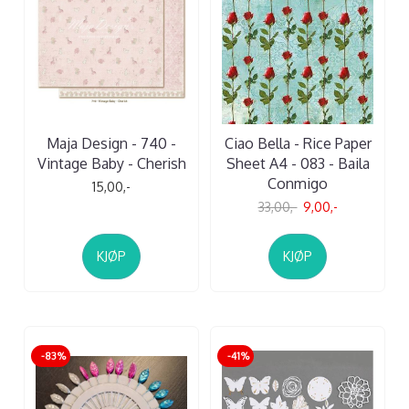
Maja Design - 740 -
Ciao Bella - Rice Paper
Vintage Baby - Cherish
Sheet A4 - 083 - Baila
Conmigo
15,00,-
33,00,-
9,00,-
KJØP
KJØP
-83%
-41%