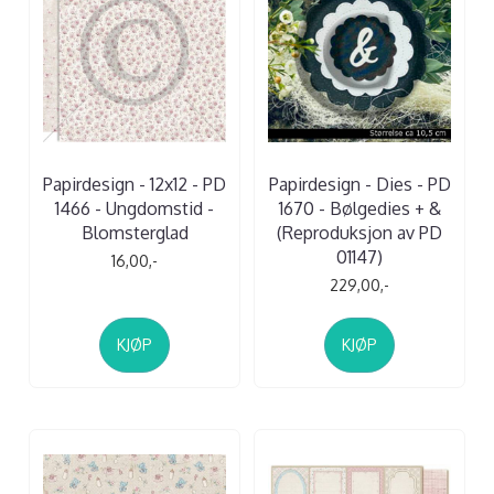
Papirdesign - 12x12 - PD
Papirdesign - Dies - PD
1466 - Ungdomstid -
1670 - Bølgedies + &
Blomsterglad
(Reproduksjon av PD
01147)
16,00,-
229,00,-
KJØP
KJØP