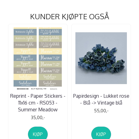
KUNDER KJØPTE OGSÅ
Reprint - Paper Stickers -
Papirdesign - Lukket rose
11x16 cm - RS053 -
- Blå -> Vintage blå
Summer Meadow
55,00,-
35,00,-
KJØP
KJØP