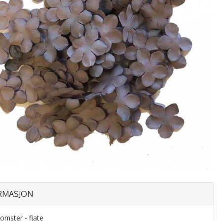
RMASJON
omster - flate