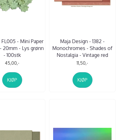
- FL005 - Mini Paper
Maja Design - 1382 -
- 20mm - Lys grønn
Monochromes - Shades of
- 100stk
Nostalgia - Vintage red
45,00,-
11,50,-
KJØP
KJØP