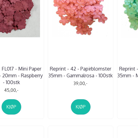
- FL017 - Mini Paper
Reprint - 42 - Papirblomster
Reprint 
- 20mm - Raspberry
35mm - Gammalrosa - 100stk
35mm - Mi
- 100stk
39,00,-
45,00,-
KJØP
KJØP