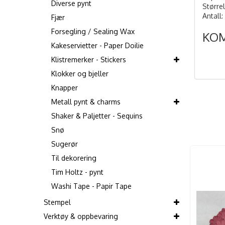
Diverse pynt
Større
Antall:
Fjær
Forsegling / Sealing Wax
KO
Kakeservietter - Paper Doilie
Klistremerker - Stickers
Klokker og bjeller
Knapper
Metall pynt & charms
Shaker & Paljetter - Sequins
Snø
Sugerør
Til dekorering
Tim Holtz - pynt
Washi Tape - Papir Tape
Stempel
Verktøy & oppbevaring