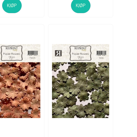
KJØP
KJØP