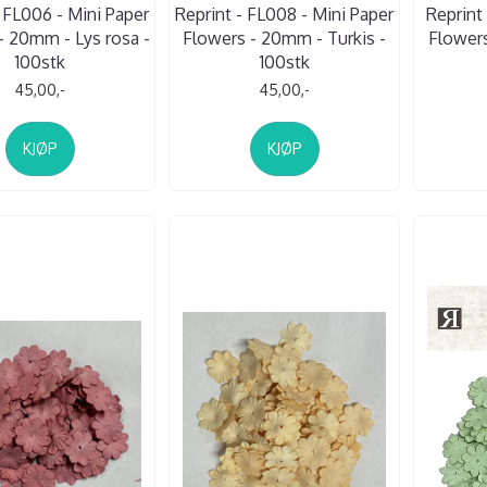
- FL006 - Mini Paper
Reprint - FL008 - Mini Paper
Reprint 
- 20mm - Lys rosa -
Flowers - 20mm - Turkis -
Flowers
100stk
100stk
45,00,-
45,00,-
KJØP
KJØP