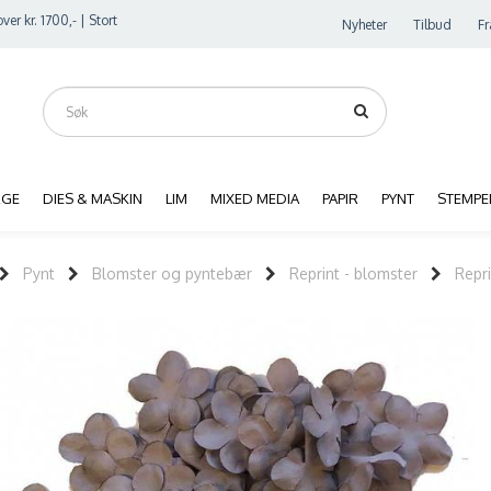
ver kr. 1700,- | Stort
Nyheter
Tilbud
Fr
RGE
DIES & MASKIN
LIM
MIXED MEDIA
PAPIR
PYNT
STEMPE
Pynt
Blomster og pyntebær
Reprint - blomster
Repri