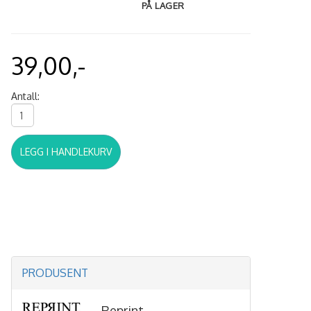
PÅ LAGER
39,00,-
Antall:
LEGG I HANDLEKURV
PRODUSENT
Reprint