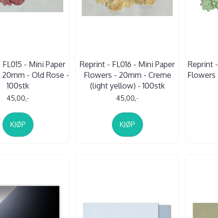
- FL015 - Mini Paper
Reprint - FL016 - Mini Paper
Reprint 
- 20mm - Old Rose -
Flowers - 20mm - Creme
Flowers 
100stk
(light yellow) - 100stk
45,00,-
45,00,-
KJØP
KJØP