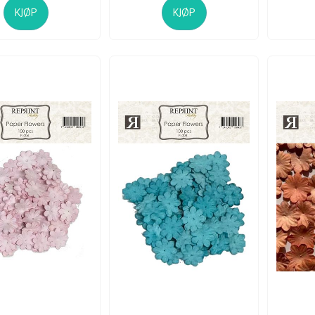
KJØP
KJØP