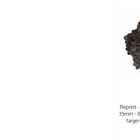
Reprint 
35mm - B
fargen