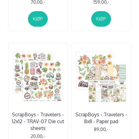
70,00,-
159,00,-
KJØP
KJØP
ScrapBoys - Travelers -
ScrapBoys - Travelers -
12x12 - TRAV-07 Die cut
8x8 - Paper pad
sheets
89,00,-
20,00,-