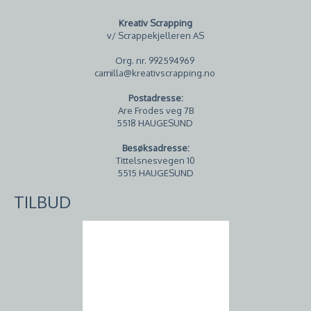
Kreativ Scrapping
v/ Scrappekjelleren AS
Org. nr. 992594969
camilla@kreativscrapping.no
Postadresse:
Are Frodes veg 7B
5518 HAUGESUND
Besøksadresse:
Tittelsnesvegen 10
5515 HAUGESUND
TILBUD