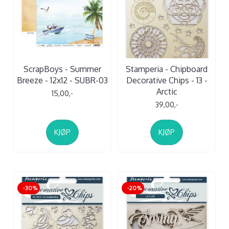
ScrapBoys - Summer
Stamperia - Chipboard
Breeze - 12x12 - SUBR-03
Decorative Chips - 13 -
Arctic
15,00,-
39,00,-
KJØP
KJØP
-30%
-20%