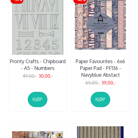
Pronty Crafts - Chipboard
Paper Favourites - 6x6
- A5 - Numbers
Paper Pad - PF136 -
Navyblue Abstact
49,00,-
30,00,-
65,00,-
39,00,-
KJØP
KJØP