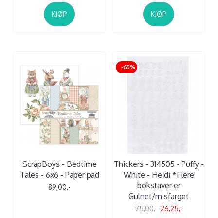
KJØP
KJØP
-65%
ScrapBoys - Bedtime
Thickers - 314505 - Puffy -
Tales - 6x6 - Paper pad
White - Heidi *Flere
bokstaver er
89,00,-
Gulnet/misfarget
75,00,-
26,25,-