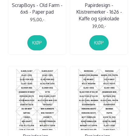
ScrapBoys - Old Farm -
Papirdesign -
6x6 - Paper pad
Klistremerker - 1626 -
Kaffe og sjokolade
95,00,-
39,00,-
KJØP
KJØP