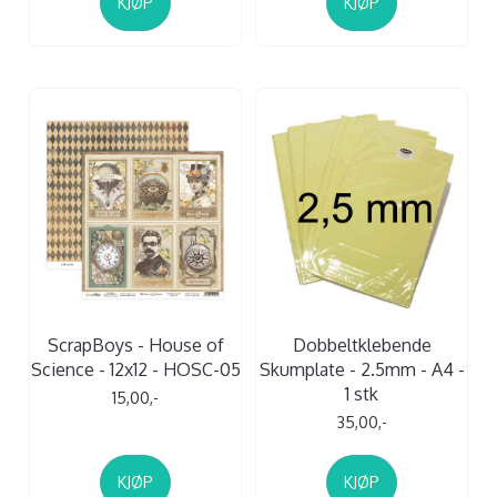
KJØP
KJØP
ScrapBoys - House of
Dobbeltklebende
Science - 12x12 - HOSC-05
Skumplate - 2.5mm - A4 -
1 stk
15,00,-
35,00,-
KJØP
KJØP