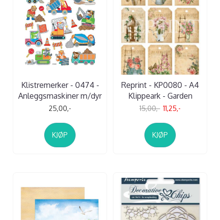
Klistremerker - 0474 -
Reprint - KP0080 - A4
Anleggsmaskiner m/dyr
Klippeark - Garden
25,00,-
15,00,-
11,25,-
KJØP
KJØP