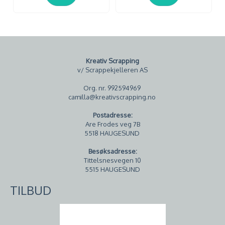
Kreativ Scrapping
v/ Scrappekjelleren AS
Org. nr. 992594969
camilla@kreativscrapping.no
Postadresse:
Are Frodes veg 7B
5518 HAUGESUND
Besøksadresse:
Tittelsnesvegen 10
5515 HAUGESUND
TILBUD