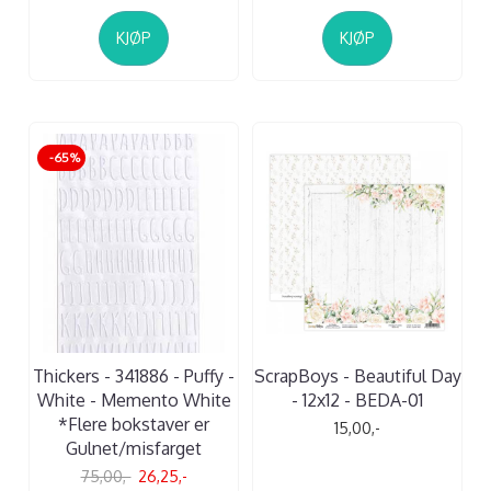
KJØP
KJØP
-65%
Thickers - 341886 - Puffy -
ScrapBoys - Beautiful Day
White - Memento White
- 12x12 - BEDA-01
*Flere bokstaver er
15,00,-
Gulnet/misfarget
75,00,-
26,25,-