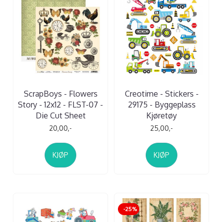
ScrapBoys - Flowers
Creotime - Stickers -
Story - 12x12 - FLST-07 -
29175 - Byggeplass
Die Cut Sheet
Kjøretøy
20,00,-
25,00,-
KJØP
KJØP
-25%