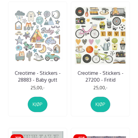
Creotime - Stickers -
Creotime - Stickers -
28883 - Baby gutt
27200 - Fritid
25,00,-
25,00,-
KJØP
KJØP
-39%
-40%