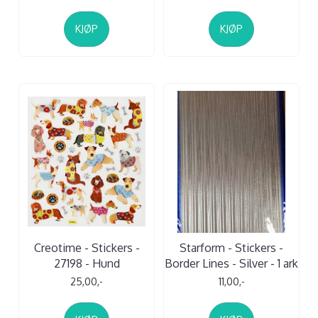
KJØP
KJØP
Creotime - Stickers -
Starform - Stickers -
27198 - Hund
Border Lines - Silver - 1 ark
25,00,-
11,00,-