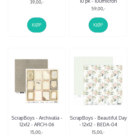
10 pk - 100micron
39,00,-
59,00,-
KJØP
KJØP
ScrapBoys - Archivalia -
ScrapBoys - Beautiful Day
12x12 - ARCH-06
- 12x12 - BEDA-04
15,00,-
15,00,-