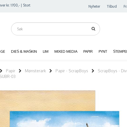
ver kr. 1700,- | Stort
Nyheter
Tilbud
Fr
RGE
DIES & MASKIN
LIM
MIXED MEDIA
PAPIR
PYNT
STEMPE
Papir
Mønsterark
Papir - ScrapBoys
ScrapBoys - Div
- SUBR-03