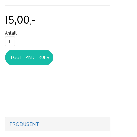
15,00,-
Antall:
LEGG I HANDLEKURV
PRODUSENT