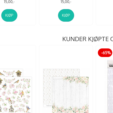
15,00,-
15,00,-
KJØP
KJØP
KUNDER KJØPTE 
-65%