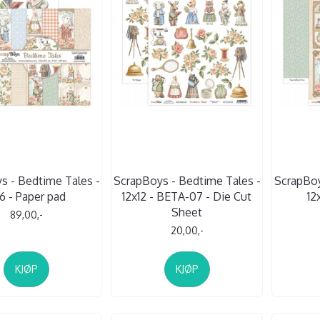
s - Bedtime Tales -
ScrapBoys - Bedtime Tales -
ScrapBoy
6 - Paper pad
12x12 - BETA-07 - Die Cut
12
Sheet
89,00,-
20,00,-
KJØP
KJØP