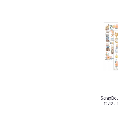
ScrapBoy
12x12 -