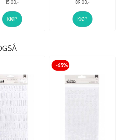
15,00,-
89,00,-
KJØP
KJØP
OGSÅ
-65%