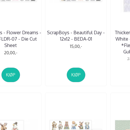
s - Flower Dreams -
ScrapBoys - Beautiful Day -
Thicker
 FLDR-07 - Die Cut
12x12 - BEDA-01
White
Sheet
*Fle
15,00,-
Gul
20,00,-
7
KJØP
KJØP