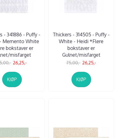
s - 341886 - Puffy -
Thickers - 314505 - Puffy -
 - Memento White
White - Heidi *Flere
re bokstaver er
bokstaver er
net/misfarget
Gulnet/misfarget
5,00,-
26,25,-
75,00,-
26,25,-
KJØP
KJØP