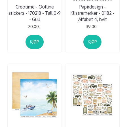
Creotime - Outline
Papirdesign -
stickers - 170218 - Tall 0-9
Klistremerker - 01182 -
- Gull
Alfabet 4, hvit
20,00,-
39,00,-
KJØP
KJØP