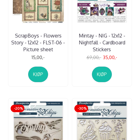
ScrapBoys - Flowers
Mintay - NIG - 12x12 -
Story - 12x12 - FLST-06 -
Nightfall - Cardboard
Picture sheet
Stickers
15,00,-
69,00,-
35,00,-
KJØP
KJØP
-20%
-30%