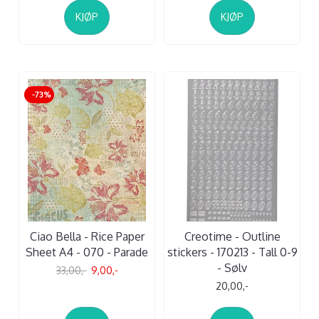
KJØP
KJØP
-73%
Ciao Bella - Rice Paper
Creotime - Outline
Sheet A4 - 070 - Parade
stickers - 170213 - Tall 0-9
- Sølv
33,00,-
9,00,-
20,00,-