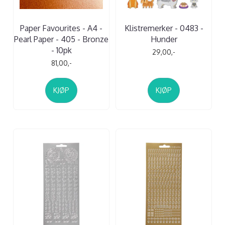
Paper Favourites - A4 -
Klistremerker - 0483 -
Pearl Paper - 405 - Bronze
Hunder
- 10pk
29,00,-
81,00,-
KJØP
KJØP