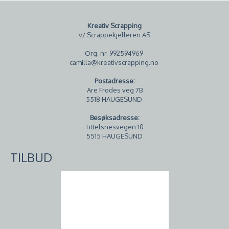
Kreativ Scrapping
v/ Scrappekjelleren AS
Org. nr. 992594969
camilla@kreativscrapping.no
Postadresse:
Are Frodes veg 7B
5518 HAUGESUND
Besøksadresse:
Tittelsnesvegen 10
5515 HAUGESUND
TILBUD