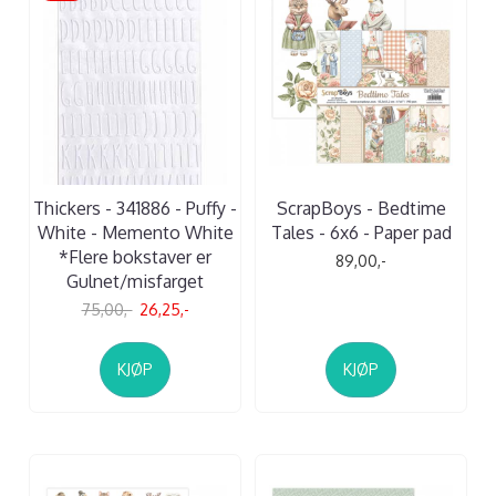
Thickers - 341886 - Puffy -
ScrapBoys - Bedtime
White - Memento White
Tales - 6x6 - Paper pad
*Flere bokstaver er
89,00,-
Gulnet/misfarget
75,00,-
26,25,-
KJØP
KJØP