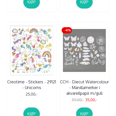
KJØP
KJØP
-41%
Creotime - Stickers - 29121
CCH - Diecut Watercolour
- Unicorns
- Manillamerker i
akvarellpapir m/gull
25,00,-
59,00,-
35,00,-
KJØP
KJØP