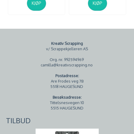
KJØP
KJØP
Kreativ Scrapping
v/ Scrappekjelleren AS
Org. nr. 992594969
camilla@kreativscrapping.no
Postadresse:
Are Frodes veg 7B
5518 HAUGESUND
Besøksadresse:
Tittelsnesvegen 10
5515 HAUGESUND
TILBUD