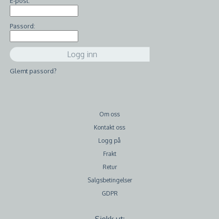
E-post:
Passord:
Glemt passord?
Om oss
Kontakt oss
Logg på
Frakt
Retur
Salgsbetingelser
GDPR
Sjekk ut: