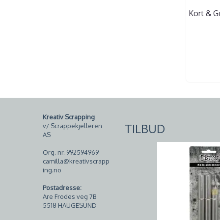
Kort & G
Kreativ Scrapping
TILBUD
v/ Scrappekjelleren
AS
Org. nr. 992594969
camilla@kreativscrapp
ing.no
Postadresse:
Are Frodes veg 7B
5518 HAUGESUND