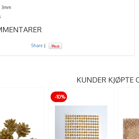
- 3mm
s
MMENTARER
Share
|
KUNDER KJØPTE 
-10%