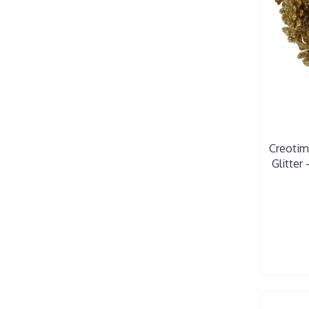
Creotime
Glitter 