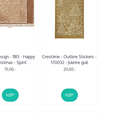
sign - 1183 - Happy
Creotime - Outline Stickers -
istmas - Spirit
170032 - Juletre gull
15,00,-
20,00,-
KJØP
KJØP