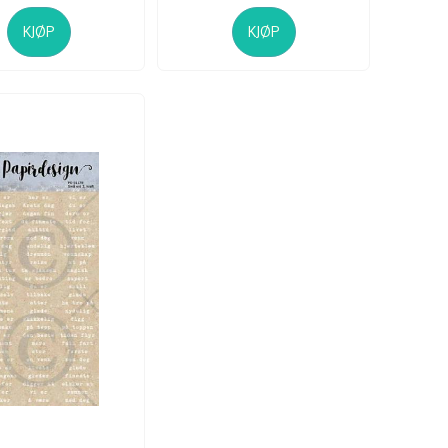
KJØP
KJØP