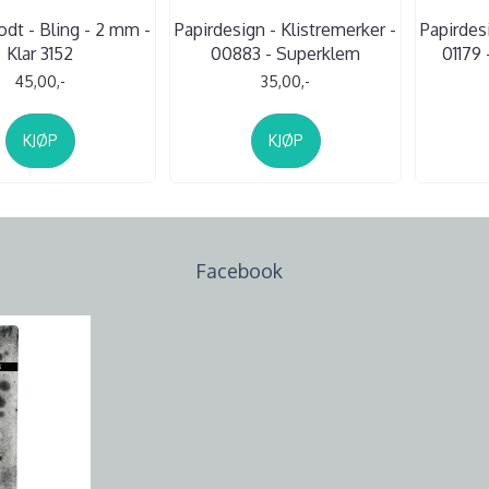
odt - Bling - 2 mm -
Papirdesign - Klistremerker -
Papirdesi
Klar 3152
00883 - Superklem
01179 
45,00,-
35,00,-
KJØP
KJØP
Facebook