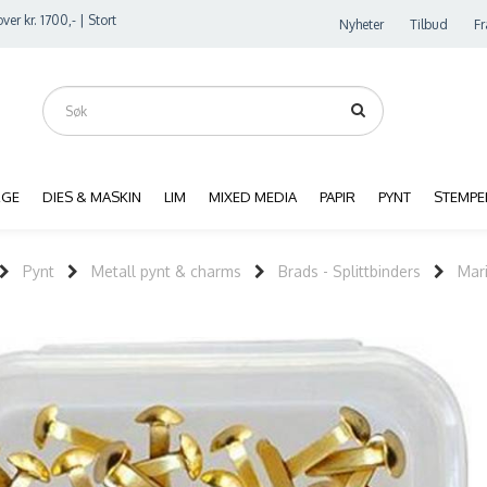
ver kr. 1700,- | Stort
Nyheter
Tilbud
Fr
RGE
DIES & MASKIN
LIM
MIXED MEDIA
PAPIR
PYNT
STEMPE
Pynt
Metall pynt & charms
Brads - Splittbinders
Mari