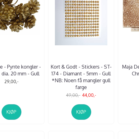
 - Pynte kongler -
Kort & Godt - Stickers - ST-
Maja De
- dia. 20 mm - Gull
174 - Diamant - 5mm - Gull
Chr
*NB: Noen få mangler gull
29,00,-
farge
49,00,-
44,00,-
KJØP
KJØP