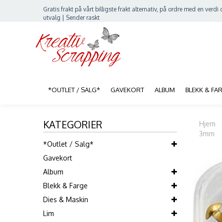
Gratis frakt på vårt billigste frakt alternativ, på ordre med en verdi o
utvalg | Sender raskt
*OUTLET / SALG*
GAVEKORT
ALBUM
BLEKK & FA
KATEGORIER
Hjem
3mm
*Outlet / Salg*
Gavekort
Album
Blekk & Farge
Dies & Maskin
Lim