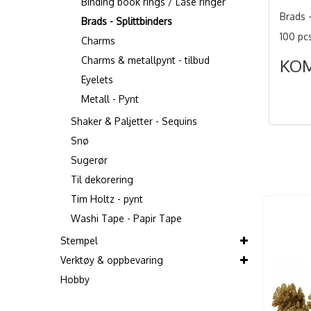
Binding book rings / Låse ringer
Brads 
Brads - Splittbinders
100 pc
Charms
Charms & metallpynt - tilbud
KO
Eyelets
Metall - Pynt
Shaker & Paljetter - Sequins
Snø
Sugerør
Til dekorering
Tim Holtz - pynt
Washi Tape - Papir Tape
Stempel
Verktøy & oppbevaring
Hobby