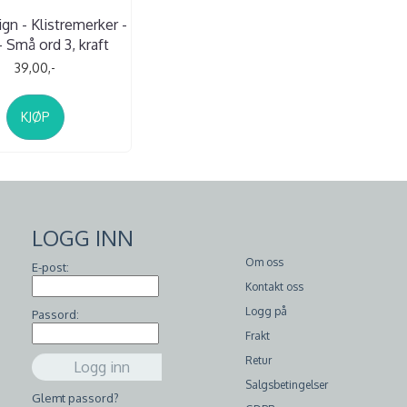
gn - Klistremerker -
- Små ord 3, kraft
39,00,-
KJØP
LOGG INN
Om oss
E-post:
Kontakt oss
Logg på
Passord:
Frakt
Retur
Salgsbetingelser
Glemt passord?