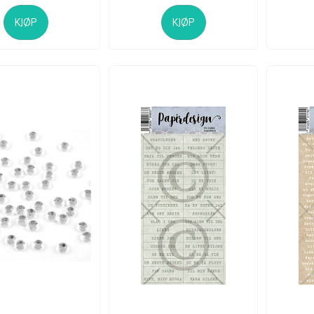
KJØP
KJØP