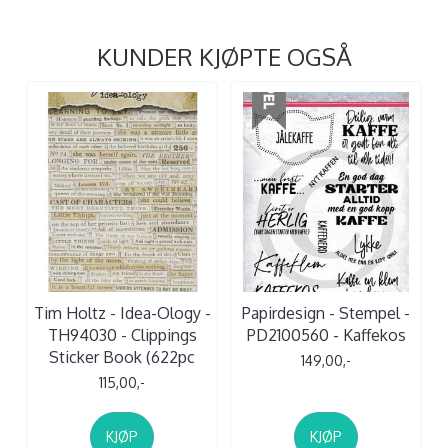
KUNDER KJØPTE OGSÅ
Tim Holtz - Idea-Ology -
Papirdesign - Stempel -
TH94030 - Clippings
PD2100560 - Kaffekos
Sticker Book (622pc
149,00,-
115,00,-
KJØP
KJØP