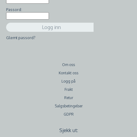
Passord:
Glemt passord?
Om oss
Kontakt oss
Logg på
Frakt
Retur
Salgsbetingelser
GDPR
Sjekk ut: