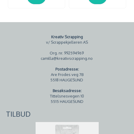
Kreativ Scrapping
v/ Scrappekjelleren AS
Org. nr. 992594969
camilla@kreativscrapping.no
Postadresse:
Are Frodes veg 7B
5518 HAUGESUND
Besøksadresse:
Tittelsnesvegen 10
5515 HAUGESUND
TILBUD