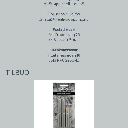
v/ Scrappekjelleren AS
Org. nr. 992594969
camilla@kreativscrapping.no
Postadresse:
Are Frodes veg 7B
5518 HAUGESUND
Besøksadresse:
Tittelsnesvegen 10
5515 HAUGESUND
TILBUD