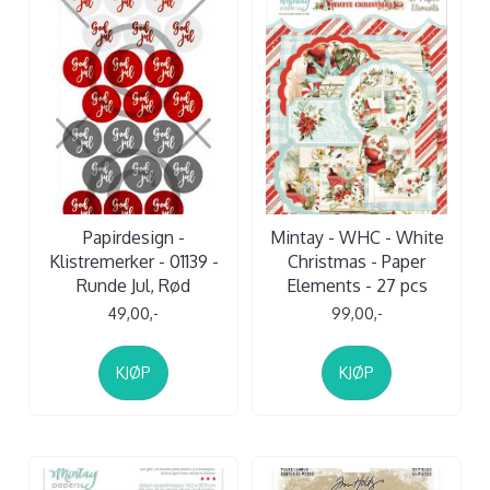
Papirdesign -
Mintay - WHC - White
Klistremerker - 01139 -
Christmas - Paper
Runde Jul, Rød
Elements - 27 pcs
49,00,-
99,00,-
KJØP
KJØP