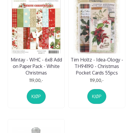
Mintay - WHC - 6x8 Add
Tim Holtz - Idea-Ology -
on Paper Pack - White
TH94190 - Christmas
Christmas
Pocket Cards 55pcs
119,00,-
119,00,-
KJØP
KJØP