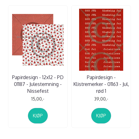
Papirdesign - 12x12 - PD
Papirdesign -
01187 - Julestemning -
Klistremerker - 01163 - Jul,
Nissefest
rød 1
15,00,-
39,00,-
KJØP
KJØP