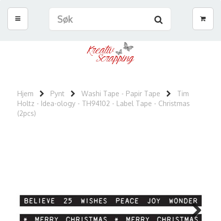
Hjem
Pynt
Washi Tape - Papir Tape
Tim
Holtz - Idea-ology - TH94102 - Label Tape - Christmas
(2pcs)