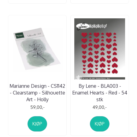
Marianne Design - CS1142
By Lene - BLA003 -
- Clearstamp - Silhouette
Enamel Hearts - Red - 54
Art - Holly
stk
59,00,-
49,00,-
KJØP
KJØP