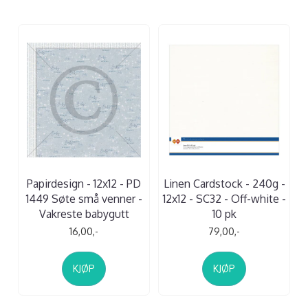
Papirdesign - 12x12 - PD
Linen Cardstock - 240g -
1449 Søte små venner -
12x12 - SC32 - Off-white -
Vakreste babygutt
10 pk
16,00,-
79,00,-
KJØP
KJØP