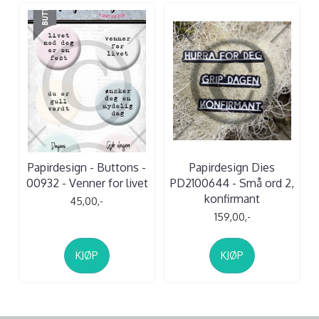
Papirdesign - Buttons -
Papirdesign Dies
00932 - Venner for livet
PD2100644 - Små ord 2,
konfirmant
45,00,-
159,00,-
KJØP
KJØP