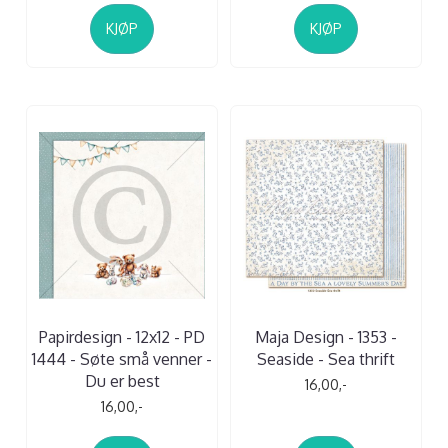
KJØP
KJØP
Papirdesign - 12x12 - PD
Maja Design - 1353 -
1444 - Søte små venner -
Seaside - Sea thrift
Du er best
16,00,-
16,00,-