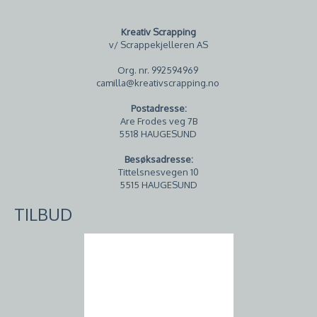
Kreativ Scrapping
v/ Scrappekjelleren AS
Org. nr. 992594969
camilla@kreativscrapping.no
Postadresse:
Are Frodes veg 7B
5518 HAUGESUND
Besøksadresse:
Tittelsnesvegen 10
5515 HAUGESUND
TILBUD